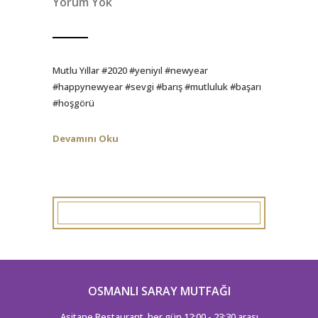
Yorum Yok
Mutlu Yıllar #2020 #yeniyıl #newyear
#happynewyear #sevgi #barış #mutluluk #başarı
#hoşgörü
Devamını Oku
OSMANLI SARAY MUTFAĞI
Asitane Restaurant, her gün 12:00 - 23:30 arası