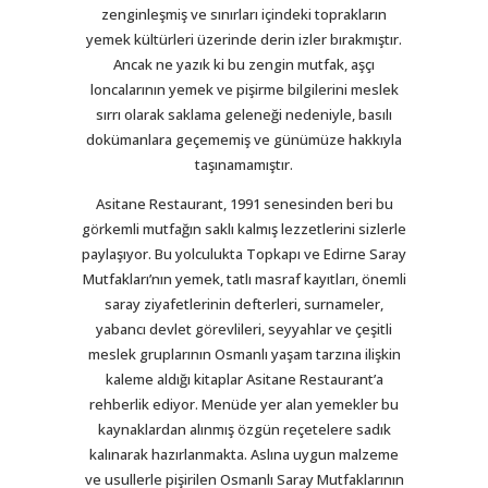
zenginleşmiş ve sınırları içindeki toprakların
yemek kültürleri üzerinde derin izler bırakmıştır.
Ancak ne yazık ki bu zengin mutfak, aşçı
loncalarının yemek ve pişirme bilgilerini meslek
sırrı olarak saklama geleneği nedeniyle, basılı
dokümanlara geçememiş ve günümüze hakkıyla
taşınamamıştır.
Asitane Restaurant, 1991 senesinden beri bu
görkemli mutfağın saklı kalmış lezzetlerini sizlerle
paylaşıyor. Bu yolculukta Topkapı ve Edirne Saray
Mutfakları’nın yemek, tatlı masraf kayıtları, önemli
saray ziyafetlerinin defterleri, surnameler,
yabancı devlet görevlileri, seyyahlar ve çeşitli
meslek gruplarının Osmanlı yaşam tarzına ilişkin
kaleme aldığı kitaplar Asitane Restaurant’a
rehberlik ediyor. Menüde yer alan yemekler bu
kaynaklardan alınmış özgün reçetelere sadık
kalınarak hazırlanmakta. Aslına uygun malzeme
ve usullerle pişirilen Osmanlı Saray Mutfaklarının