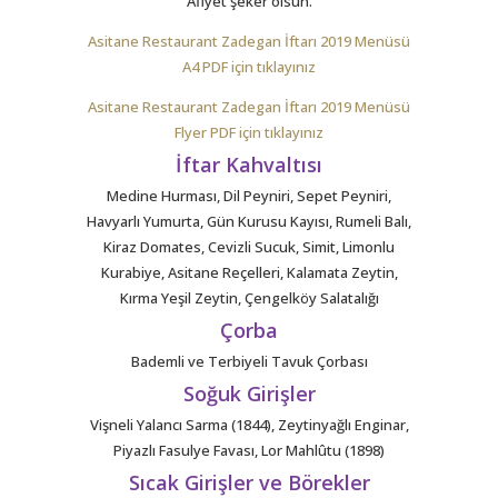
Afiyet şeker olsun.
Asitane Restaurant Zadegan İftarı 2019 Menüsü
A4 PDF için tıklayınız
Asitane Restaurant Zadegan İftarı 2019 Menüsü
Flyer PDF için tıklayınız
İftar Kahvaltısı
Medine Hurması, Dil Peyniri, Sepet Peyniri,
Havyarlı Yumurta, Gün Kurusu Kayısı, Rumeli Balı,
Kiraz Domates, Cevizli Sucuk, Simit, Limonlu
Kurabiye, Asitane Reçelleri, Kalamata Zeytin,
Kırma Yeşil Zeytin, Çengelköy Salatalığı
Çorba
Bademli ve Terbiyeli Tavuk Çorbası
Soğuk Girişler
Vişneli Yalancı Sarma (1844), Zeytinyağlı Enginar,
Piyazlı Fasulye Favası, Lor Mahlûtu (1898)
Sıcak Girişler ve Börekler