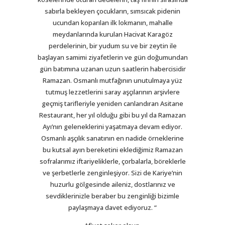
sabırla bekleyen çocukların, sımsıcak pidenin
ucundan koparılan ilk lokmanın, mahalle
meydanlarında kurulan Hacivat Karagöz
perdelerinin, bir yudum su ve bir zeytin ile
başlayan samimi ziyafetlerin ve gün doğumundan
gün batımına uzanan uzun saatlerin habercisidir
Ramazan. Osmanlı mutfağının unutulmaya yüz
tutmuş lezzetlerini saray aşçılarının arşivlere
geçmiş tarifleriyle yeniden canlandıran Asitane
Restaurant, her yıl olduğu gibi bu yıl da Ramazan
Ayı’nın geleneklerini yaşatmaya devam ediyor.
Osmanlı aşçılık sanatının en nadide örneklerine
bu kutsal ayın bereketini eklediğimiz Ramazan
sofralarımız iftariyeliklerle, çorbalarla, böreklerle
ve şerbetlerle zenginleşiyor. Sizi de Kariye’nin
huzurlu gölgesinde aileniz, dostlarınız ve
sevdiklerinizle beraber bu zenginliği bizimle
paylaşmaya davet ediyoruz. “