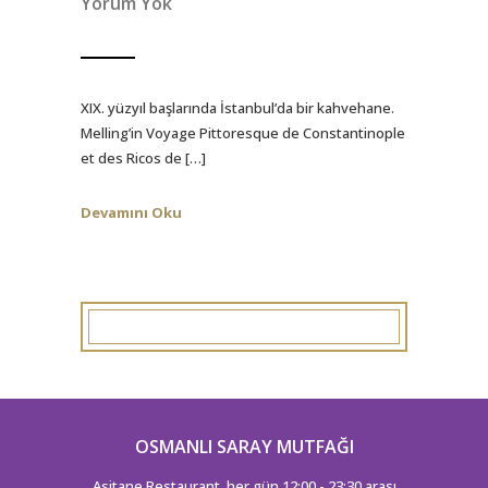
Yorum Yok
XIX. yüzyıl başlarında İstanbul’da bir kahvehane.
Melling’in Voyage Pittoresque de Constantinople
et des Ricos de […]
Devamını Oku
OSMANLI SARAY MUTFAĞI
Asitane Restaurant, her gün 12:00 - 23:30 arası