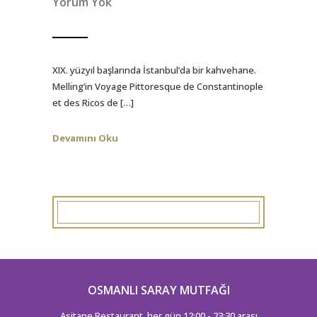
Yorum Yok
XIX. yüzyıl başlarında İstanbul’da bir kahvehane.
Melling’in Voyage Pittoresque de Constantinople
et des Ricos de […]
Devamını Oku
OSMANLI SARAY MUTFAĞI
Asitane Restaurant, her gün 12:00 - 23:30 arası