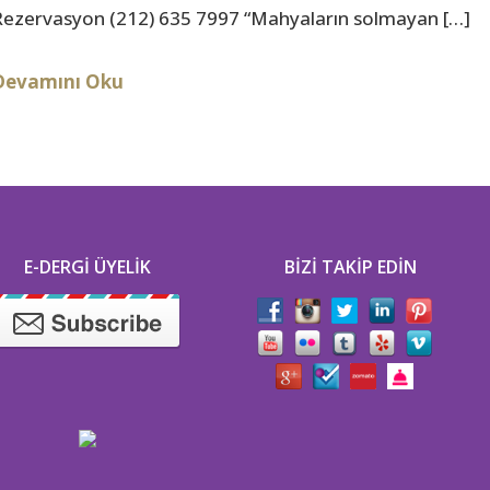
Rezervasyon (212) 635 7997 “Mahyaların solmayan […]
Devamını Oku
E-DERGI ÜYELIK
BIZI TAKIP EDIN