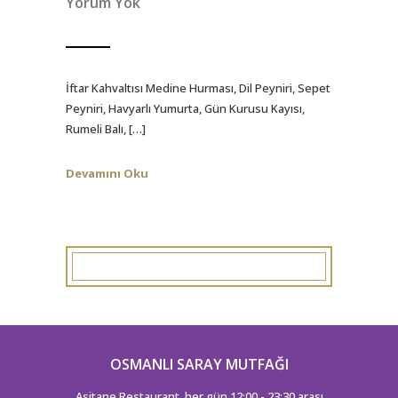
Yorum Yok
İftar Kahvaltısı Medine Hurması, Dil Peyniri, Sepet
Peyniri, Havyarlı Yumurta, Gün Kurusu Kayısı,
Rumeli Balı, […]
Devamını Oku
OSMANLI SARAY MUTFAĞI
Asitane Restaurant, her gün 12:00 - 23:30 arası