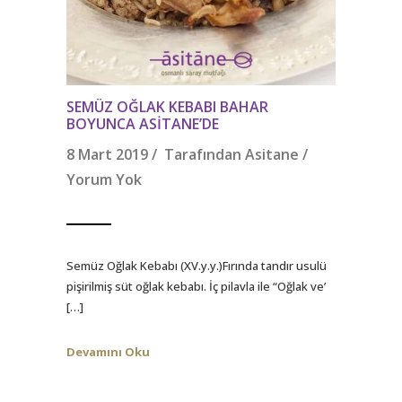
SEMÜZ OĞLAK KEBABI BAHAR
BOYUNCA ASITANE’DE
8 Mart 2019 / Tarafından
Asitane
/
Yorum Yok
Semüz Oğlak Kebabı (XV.y.y.)Fırında tandır usulü
pişirilmiş süt oğlak kebabı. İç pilavla ile “Oğlak ve’
[…]
Devamını Oku