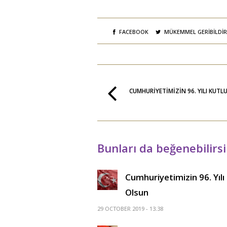
Y
p
e
e
n
n
i
c
p
e
e
r
FACEBOOK
MÜKEMMEL GERIBILDIR
n
e
c
d
e
e
r
a
e
ç
d
ı
e
l
a
ı
ç
r
CUMHURIYETIMIZIN 96. YILI KUTL
ı
)
l
ı
r
)
Bunları da beğenebilirsi
Cumhuriyetimizin 96. Yılı
Olsun
29 OCTOBER 2019 - 13:38