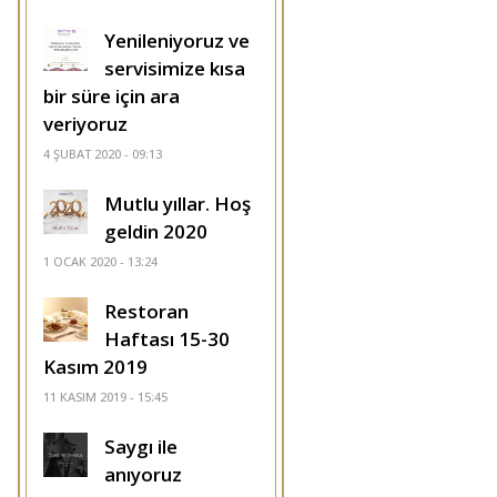
Yenileniyoruz ve
servisimize kısa
bir süre için ara
veriyoruz
4 ŞUBAT 2020 - 09:13
Mutlu yıllar. Hoş
geldin 2020
1 OCAK 2020 - 13:24
Restoran
Haftası 15-30
Kasım 2019
11 KASIM 2019 - 15:45
Saygı ile
anıyoruz