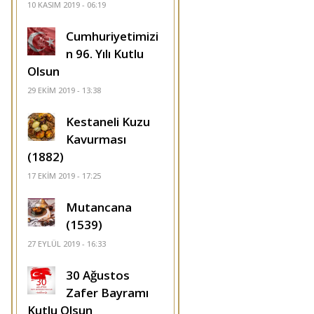
10 KASIM 2019 - 06:19
Cumhuriyetimizi
n 96. Yılı Kutlu
Olsun
29 EKIM 2019 - 13:38
Kestaneli Kuzu
Kavurması
(1882)
17 EKIM 2019 - 17:25
Mutancana
(1539)
27 EYLÜL 2019 - 16:33
30 Ağustos
Zafer Bayramı
Kutlu Olsun