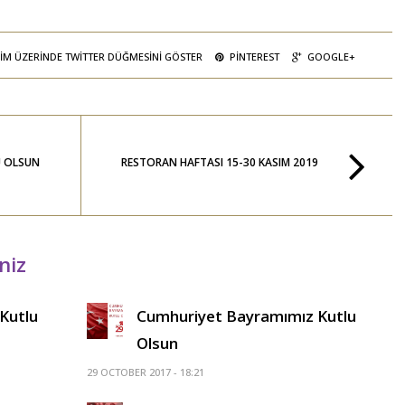
IM ÜZERINDE TWITTER DÜĞMESINI GÖSTER
PINTEREST
GOOGLE+
U OLSUN
RESTORAN HAFTASI 15-30 KASIM 2019
niz
 Kutlu
Cumhuriyet Bayramımız Kutlu
Olsun
29 OCTOBER 2017 - 18:21