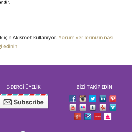
endir.
 için Akismet kullanıyor.
Yorum verilerinizin nasıl
i edinin
.
E-DERGI ÜYELIK
BIZI TAKIP EDIN