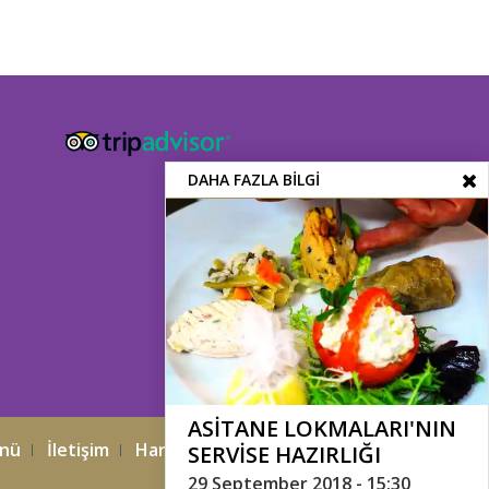
DAHA FAZLA BILGI
ASITANE LOKMALARI'NIN
nü
İletişim
Harita
Arşiv
SERVISE HAZIRLIĞI⠀
29 September 2018 - 15:30