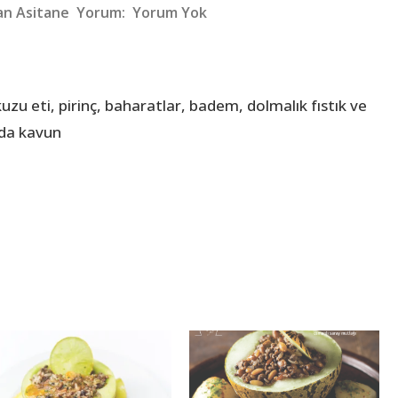
dan
Asitane
Yorum:
Yorum Yok
u eti, pirinç, baharatlar, badem, dolmalık fıstık ve
nda kavun