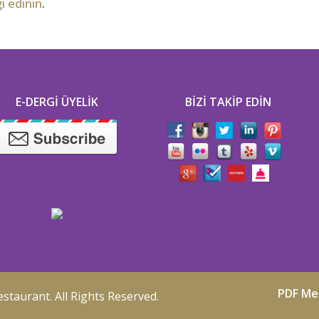
i edinin
.
E-DERGI ÜYELIK
BIZI TAKIP EDIN
PDF Me
estaurant
. All Rights Reserved.