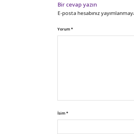
ı
)
Bir cevap yazın
l
ı
r
E-posta hesabınız yayımlanmay
)
Yorum
*
İsim
*