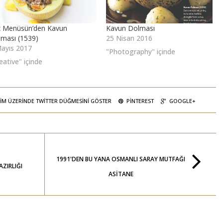
z Menüsün’den Kavun
Kavun Dolması
ması (1539)
25 Nisan 2016
ayıs 2017
"Photography" içinde
eative" içinde
IM ÜZERINDE TWITTER DÜĞMESINI GÖSTER
PINTEREST
GOOGLE+
1991'DEN BU YANA OSMANLI SARAY MUTFAĞI
AZIRLIĞI⠀
ASITANE