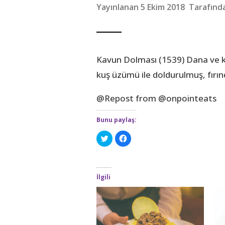
Yayınlanan 5 Ekim 2018 Tarafın
Kavun Dolması (1539) Dana ve kuz
kuş üzümü ile doldurulmuş, fırı
@Repost from @onpointeats
Bunu paylaş:
T
F
w
a
i
c
t
e
t
b
e
o
r
o
İlgili
ü
k
z
'
e
t
r
a
i
p
n
a
d
y
e
l