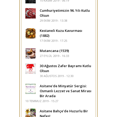
10 KASIM 2019 - 06:19
Cumhuriyetimizin 96. Yılı Kutlu
Olsun
29 EKIM 2019 - 13:38
Kestaneli Kuzu Kavurması
(1882)
17 EKIM 2019 - 17:25
Mutancana (1539)
27 EYLÜL 2019 - 16:33
30 Ağustos Zafer Bayramı Kutlu
Olsun
30 AĞUSTOS 2019 - 12:30
Asitane'de Minyatür Sergisi:
Osmanlı Lezzet ve Sanat Mirası
Bir Arada
10 TEMMUZ 2019 - 15:27
Asitane Bahçe’de Huzurlu Bir
Nefes!