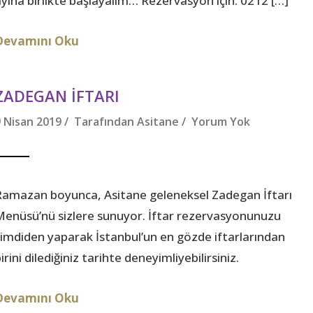
ayına birlikte başlayalım… Rezervasyon için: 0212 […]
Devamını Oku
ZADEGAN İFTARI
9 Nisan 2019 / Tarafından
Asitane
/
Yorum Yok
Ramazan boyunca, Asitane geleneksel Zadegan İftarı
Menüsü’nü sizlere sunuyor. İftar rezervasyonunuzu
şimdiden yaparak İstanbul’un en gözde iftarlarından
irini dilediğiniz tarihte deneyimliyebilirsiniz.
Devamını Oku