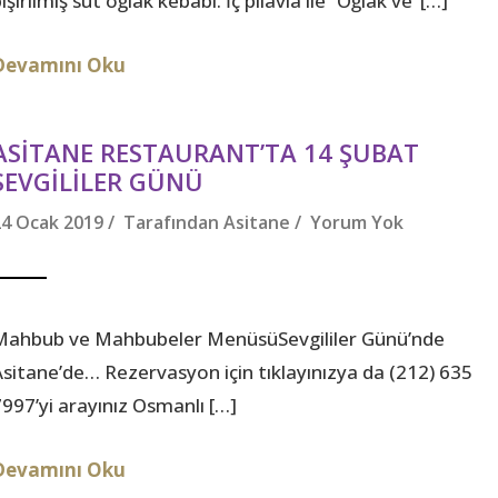
işirilmiş süt oğlak kebabı. İç pilavla ile “Oğlak ve’ […]
Devamını Oku
ASITANE RESTAURANT’TA 14 ŞUBAT
SEVGILILER GÜNÜ
24 Ocak 2019 / Tarafından
Asitane
/
Yorum Yok
Mahbub ve Mahbubeler MenüsüSevgililer Günü’nde
Asitane’de… Rezervasyon için tıklayınızya da (212) 635
7997’yi arayınız Osmanlı […]
Devamını Oku