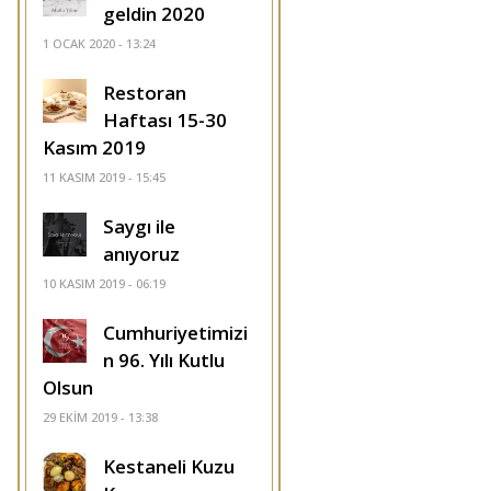
geldin 2020
1 OCAK 2020 - 13:24
Restoran
Haftası 15-30
Kasım 2019
11 KASIM 2019 - 15:45
Saygı ile
anıyoruz
10 KASIM 2019 - 06:19
Cumhuriyetimizi
n 96. Yılı Kutlu
Olsun
29 EKIM 2019 - 13:38
Kestaneli Kuzu