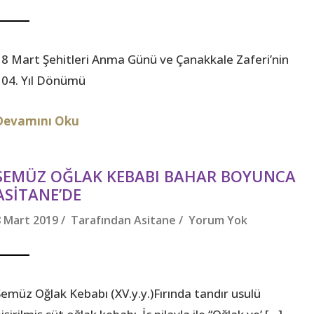
18 Mart Şehitleri Anma Günü ve Çanakkale Zaferi’nin
104. Yıl Dönümü
Devamını Oku
SEMÜZ OĞLAK KEBABI BAHAR BOYUNCA
ASITANE’DE
8 Mart 2019 / Tarafından
Asitane
/
Yorum Yok
Semüz Oğlak Kebabı (XV.y.y.)Fırında tandır usulü