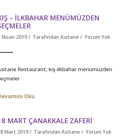
KIŞ – İLKBAHAR MENÜMÜZDEN
SEÇMELER
3 Nisan 2019 / Tarafından
Asitane
/
Yorum Yok
Asitane Restaurant, kış-ilkbahar menümüzden
seçmeler
Devamını Oku
18 MART ÇANAKKALE ZAFERI
18 Mart 2019 / Tarafından
Asitane
/
Yorum Yok