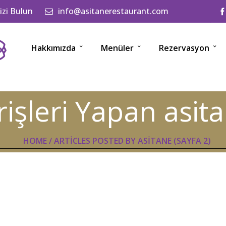
izi Bulun
info@asitanerestaurant.com
Hakkımızda
Menüler
Rezervasyon
rişleri Yapan asit
HOME
/
ARTICLES POSTED BY ASITANE
(SAYFA 2)