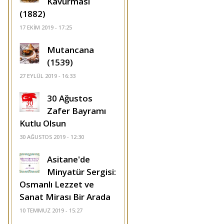
Kavurması
(1882)
17 EKIM 2019 - 17:25
Mutancana
(1539)
27 EYLÜL 2019 - 16:33
30 Ağustos
Zafer Bayramı
Kutlu Olsun
30 AĞUSTOS 2019 - 12:30
Asitane'de
Minyatür Sergisi:
Osmanlı Lezzet ve
Sanat Mirası Bir Arada
10 TEMMUZ 2019 - 15:27