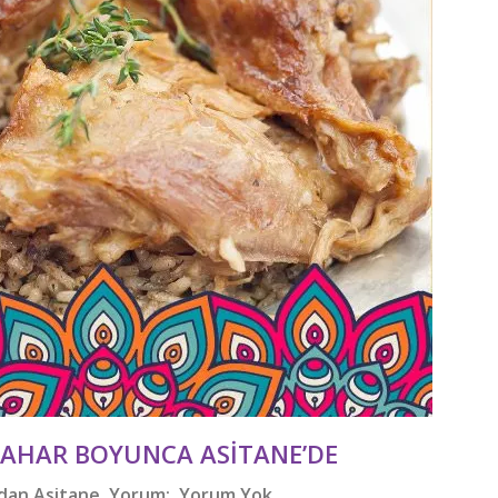
BAHAR BOYUNCA ASITANE’DE
ndan
Asitane
Yorum:
Yorum Yok