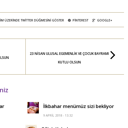
IM ÜZERINDE TWITTER DÜĞMESINI GÖSTER
PINTEREST
GOOGLE+
23 NISAN ULUSAL EGEMENLIK VE ÇOCUK BAYRAMI
OLSUN
KUTLU OLSUN
niz
ar
İlkbahar menümüz sizi bekliyor
9 APRIL 2018 - 13:32