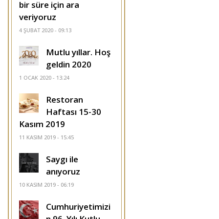
bir süre için ara
veriyoruz
4 ŞUBAT 2020 - 09:13
Mutlu yıllar. Hoş
geldin 2020
1 OCAK 2020 - 13:24
Restoran
Haftası 15-30
Kasım 2019
11 KASIM 2019 - 15:45
Saygı ile
anıyoruz
10 KASIM 2019 - 06:19
Cumhuriyetimizi
n 96. Yılı Kutlu