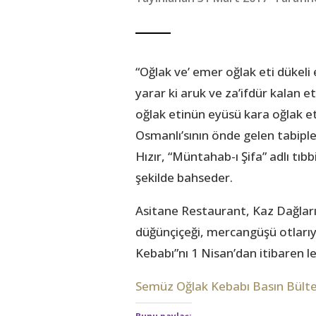
“Oğlak ve’ emer oğlak eti dükeli
yarar ki aruk ve za’ifdür kalan 
oğlak etinün eyüsü kara oğlak eti
Osmanlı’sının önde gelen tabiple
Hızır, “Müntahab-ı Şifa” adlı tıbb
şekilde bahseder.
Asitane Restaurant, Kaz Dağları’
düğünçiçeği, mercangüşü otlarıy
Kebabı”nı 1 Nisan’dan itibaren 
Semüz Oğlak Kebabı Basın Bülteni