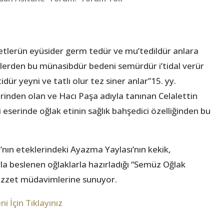
 etlerün eyüsider germ tedür ve mu’tedildür anlara
etlerden bu münasibdür bedeni semürdür i’tidal verür
dür yeyni ve tatlı olur tez siner anlar”15. yy.
rinden olan ve Hacı Paşa adıyla tanınan Celalettin
i eserinde oğlak etinin sağlık bahşedici özelliğinden bu
nın eteklerindeki Ayazma Yaylası’nın kekik,
la beslenen oğlaklarla hazırladığı “Semüz Oğlak
lezzet müdavimlerine sunuyor.
 İçin Tıklayınız